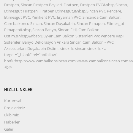
Fıratpen, Sincan Fıratpen Bayileri, Fıratpen, Fıratpen PVC&nbsp;Sincan,
Etimesgut Fıratpen, Fıratpen Etimesgut,&nbsp;Sincan PVC Pencere,
Etimesgut PVC, Yenikent PVC, Eryaman PVC, Sincanda Cam Balkon,
Cam balkoncu Sincan, Sincan Duşakabin, Sincan Pimapen, Etimesgut
Pimapen&nbsp;Sincan Banyo, Sincan Fitil, Cam Balkon
Ostim,&nbsp;&nbsp;Duy-ar Cam Balkon Sistemleri Pvc Pencere Kapı
Sistemleri Banyo Dekorasyon Ankara Sincan Cam Balkon - PVC
Aksesuarları, Duşakabin Ostim , sineklik, sincan sineklik, <a
target="_blank" rel="nofollow"
href="http://www.cambalkonsincan.com">www.cambalkonsincan.com</
<br>
HIZLI LİNKLER
Kurumsal
Projelerimiz
Ekibimiz
Haberler
Galeri