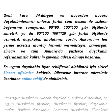
Oval, kare, dikdörgen ve duvardan duvara
duşakabinlerimizi onlarca farklı cam deseni ile sizlerin
beğenisine sunuyoruz. 90*90, 100*100 gibi ölçülerde
simetrik ya da 90*100 100*120 gibi farklı ölçülerde
asimetrik duşakabin imalatımız vardır. Ankara'nın her
yerine ücretsiz montaj hizmeti vermekteyiz. Etimesgut,
Sincan ve tüm Ankara'da yüzlerce duşakabin
referansımızla kalitenin güvenin adresi olmayı başardık.
En uygun duşakabin fiyat tekliflerini alabilmek için sizleri
Sincan ofisimize
bekleriz. Dilerseniz internet adresimiz
üzerinden
online teklif
de alabilrsiniz.
Etimesgut duşakabin, Sincan duşakabin, Ankara duşakabin, en
uygun duşakabin fiyatları, duşakabin fiyatları, duşakabin
imalat, Bağlıca duşakabin, Eryaman duşakabin, Elvankent