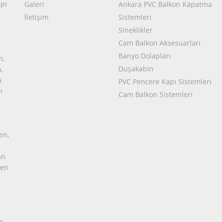
pı
Galeri
Ankara PVC Balkon Kapatma
İletişim
Sistemleri
Sineklikler
Cam Balkon Aksesuarları
Banyo Dolapları
n,
Duşakabin
,
a
PVC Pencere Kapı Sistemleri
n
Cam Balkon Sistemleri
en,
an
pen
n