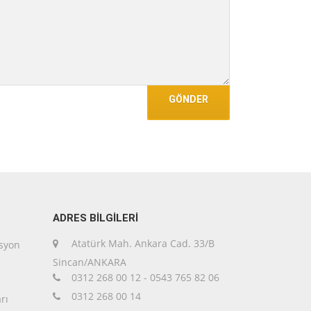
ADRES BİLGİLERİ
Atatürk Mah. Ankara Cad. 33/B
asyon
Sincan/ANKARA
0312 268 00 12 - 0543 765 82 06
0312 268 00 14
rı