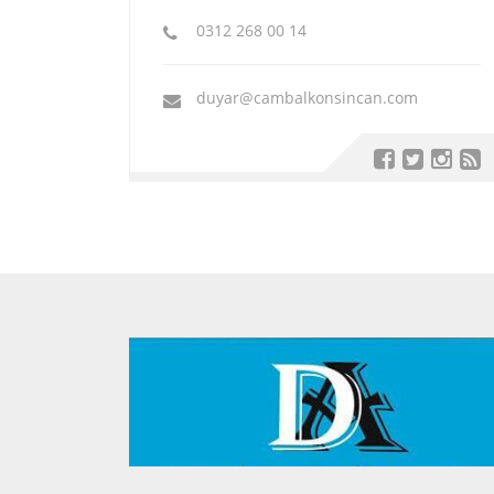
0312 268 00 14
duyar@cambalkonsincan.com