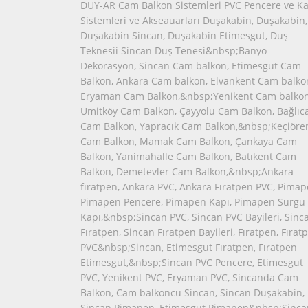
DUY-AR Cam Balkon Sistemleri PVC Pencere ve Ka
Sistemleri ve Akseauarları Duşakabin, Duşakabin,
Duşakabin Sincan, Duşakabin Etimesgut, Duş
Teknesii Sincan Duş Tenesi&nbsp;Banyo
Dekorasyon, Sincan Cam balkon, Etimesgut Cam
Balkon, Ankara Cam balkon, Elvankent Cam balko
Eryaman Cam Balkon,&nbsp;Yenikent Cam balkon
Ümitköy Cam Balkon, Çayyolu Cam Balkon, Bağlıc
Cam Balkon, Yapracık Cam Balkon,&nbsp;Keçiöre
Cam Balkon, Mamak Cam Balkon, Çankaya Cam
Balkon, Yanimahalle Cam Balkon, Batıkent Cam
Balkon, Demetevler Cam Balkon,&nbsp;Ankara
fıratpen, Ankara PVC, Ankara Fıratpen PVC, Pimap
Pimapen Pencere, Pimapen Kapı, Pimapen Sürgü
Kapı,&nbsp;Sincan PVC, Sincan PVC Bayileri, Sinc
Fıratpen, Sincan Fıratpen Bayileri, Fıratpen, Fırat
PVC&nbsp;Sincan, Etimesgut Fıratpen, Fıratpen
Etimesgut,&nbsp;Sincan PVC Pencere, Etimesgut
PVC, Yenikent PVC, Eryaman PVC, Sincanda Cam
Balkon, Cam balkoncu Sincan, Sincan Duşakabin,
Sincan Pimapen, Etimesgut Pimapen&nbsp;Sinca