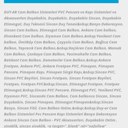
DUY-AR Cam Balkon Sistemleri PVC Pencere ve Kapı Sistemleri ve
Akseauarları Duşakabin, Duşakabin, Duşakabin Sincan, Duşakabin
Etimesgut, Duş Teknesii Sincan Duş Tenesi&nbsp;Banyo Dekorasyon,
Sincan Cam balkon, Etimesgut Cam Balkon, Ankara Cam balkon,
Elvankent Cam balkon, Eryaman Cam Balkon,&nbsp;Yenikent Cam
balkon, Ümitköy Cam Balkon, Çayyolu Cam Balkon, Bağlıca Cam
Balkon, Yapracık Cam Balkon,&nbsp;Keçiören Cam Balkon, Mamak
Cam Balkon, Çankaya Cam Balkon, Yanimahalle Cam Balkon,
Batıkent Cam Balkon, Demetevler Cam Balkon,&nbsp;Ankara
fıratpen, Ankara PVC, Ankara Fıratpen PVC, Pimapen, Pimapen
Pencere, Pimapen Kapı, Pimapen Sürgü Kapı,&nbsp;Sincan PVC,
Sincan PVC Bayileri, Sincan Fıratpen, Sincan Fıratpen Bayileri,
Fıratpen, Fıratpen PVC&nbsp;Sincan, Etimesgut Fıratpen, Fıratpen
Etimesgut,&nbsp;Sincan PVC Pencere, Etimesgut PVC, Yenikent PVC,
Eryaman PVC, Sincanda Cam Balkon, Cam balkoncu Sincan, Sincan
Duşakabin, Sincan Pimapen, Etimesgut Pimapen&nbsp;Sincan
Banyo, Sincan Fitil, Cam Balkon Ostim,&nbsp;&nbsp;Duy-ar Cam
Balkon Sistemleri Pvc Pencere Kapı Sistemleri Banyo Dekorasyon
Ankara Sincan Cam Balkon - PVC Aksesuarları, Duşakabin Ostim ,
sineklik, sincan sineklik, <a target="_blank" rel="nofollow"