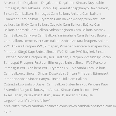
Akseauarları Duşakabin, Duşakabin, Duşakabin Sincan, Duşakabin
Etimesgut, Duş Teknesii Sincan Duş Tenesi&nbsp;Banyo Dekorasyon,
Sincan Cam balkon, Etimesgut Cam Balkon, Ankara Cam balkon,
Elvankent Cam balkon, Eryaman Cam Balkon,&nbsp;Yenikent Cam
balkon, Ümitköy Cam Balkon, Çayyolu Cam Balkon, Bağlıca Cam
Balkon, Yapracık Cam Balkon,&nbsp;Keçiören Cam Balkon, Mamak
Cam Balkon, Çankaya Cam Balkon, Yanimahalle Cam Balkon, Batıkent
Cam Balkon, Demetevler Cam Balkon,&nbsp;Ankara fıratpen, Ankara
PVC, Ankara Fıratpen PVC, Pimapen, Pimapen Pencere, Pimapen Kapı,
Pimapen Sürgü Kapı,&nbsp;Sincan PVC, Sincan PVC Bayileri, Sincan
Fıratpen, Sincan Fıratpen Bayileri, Fıratpen, Fıratpen PVC&nbsp;Sincan,
Etimesgut Fıratpen, Fıratpen Etimesgut,&nbsp;Sincan PVC Pencere,
Etimesgut PVC, Yenikent PVC, Eryaman PVC, Sincanda Cam Balkon,
Cam balkoncu Sincan, Sincan Duşakabin, Sincan Pimapen, Etimesgut
Pimapen&nbsp;Sincan Banyo, Sincan Fitil, Cam Balkon
Ostim,&nbsp;&nbsp;Duy-ar Cam Balkon Sistemleri Pvc Pencere Kapı
Sistemleri Banyo Dekorasyon Ankara Sincan Cam Balkon - PVC
Aksesuarları, Duşakabin Ostim , sineklik, sincan sineklik, <a
target="_blank" rel="nofollow"
href="http://www.cambalkonsincan.com">www.cambalkonsincan.com</
<br>