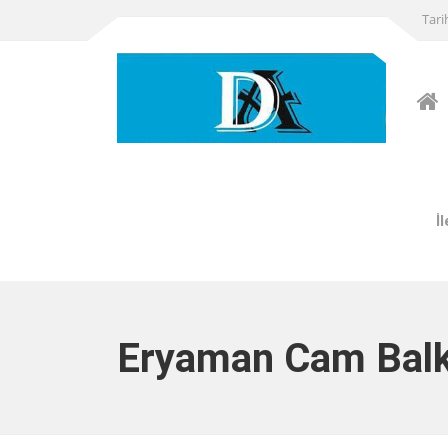
Tari
İ
Eryaman Cam Bal