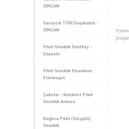
SİNCAN
Saraycık TOKİ Duşakabin -
SİNCAN
Eryama
fıratp
Pileli Sineklik Ümitköy -
Çayyolu
Pileli Sineklik Elvankent
Etimesgut
Çakırlar - Batıkent Pileli
Sineklik Ankara
Bağlıca Pileli (Sürgülü)
Sineklik