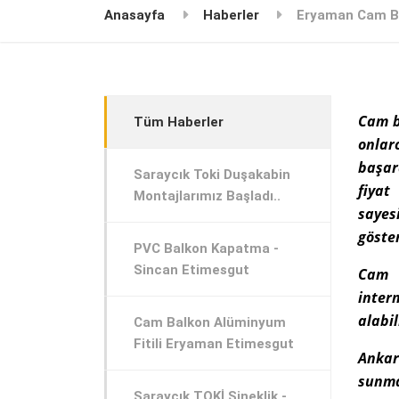
Anasayfa
Haberler
Eryaman Cam B
Cam b
Tüm Haberler
onlar
başar
Saraycık Toki Duşakabin
fiyat
Montajlarımız Başladı..
sayes
göste
PVC Balkon Kapatma -
Sincan Etimesgut
Cam b
inte
alabil
Cam Balkon Alüminyum
Fitili Eryaman Etimesgut
Ankar
sunmak
Saraycık TOKİ Sineklik -